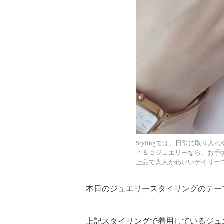
見
え
ス
タ
Stylingでは、日常に取
ｈ＆ｄジュエリーなら、お手
イ
上品で大人かわいいデイリー
本日のジュエリースタイリングのテーマは「
リ
上記スタイリングで着用しているジュ