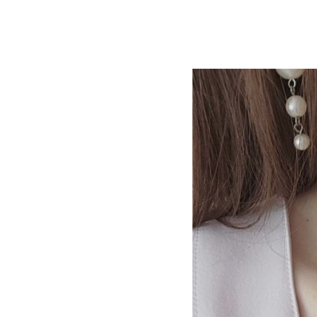
＆
ｄ
ジ
ュ
エ
リ