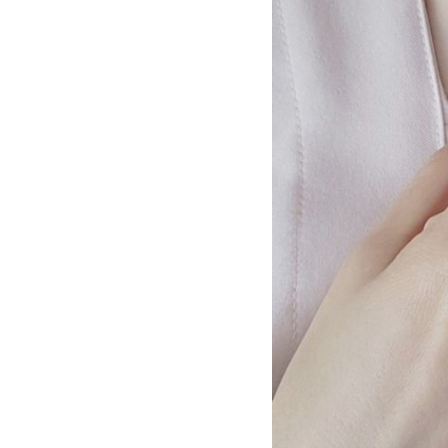
ー
｜
Swaying
Moon
｜
高