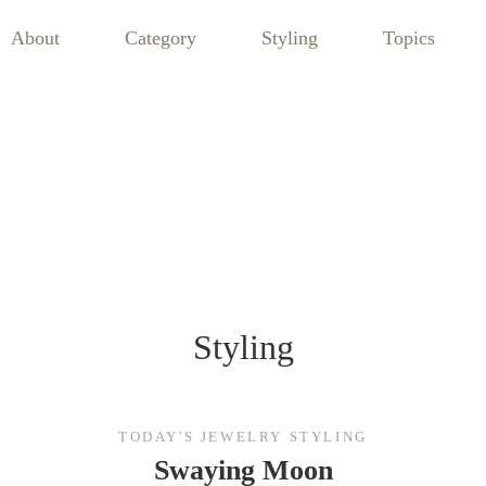
About
Category
Styling
Topics
Styling
TODAY'S JEWELRY STYLING
Swaying Moon