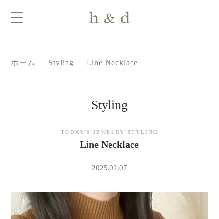
ホーム
Styling
Line Necklace
-
-
Styling
ｈ
TODAY'S JEWELRY STYLING
Line Necklace
＆
2025.02.07
ｄ
ジ