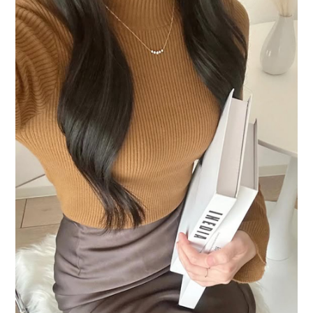
ュ
エ
リ
ー
｜
Line
Necklace
｜
高