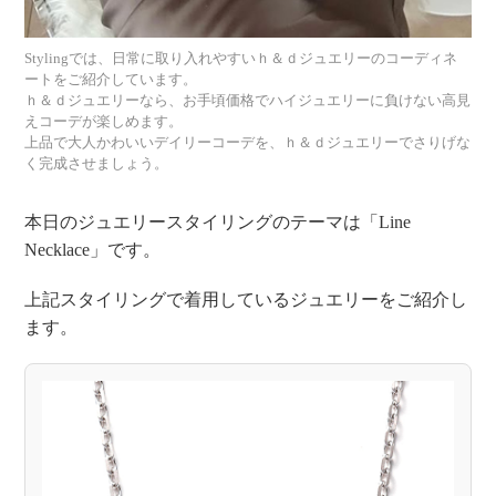
見
Stylingでは、日常に取り入れやすいｈ＆ｄジュエリーのコーディネ
え
ートをご紹介しています。
ｈ＆ｄジュエリーなら、お手頃価格でハイジュエリーに負けない高見
えコーデが楽しめます。
ス
上品で大人かわいいデイリーコーデを、ｈ＆ｄジュエリーでさりげな
く完成させましょう。
タ
本日のジュエリースタイリングのテーマは「Line
イ
Necklace」です。
上記スタイリングで着用しているジュエリーをご紹介し
リ
ます。
ン
着
グ
用
ジ
コ