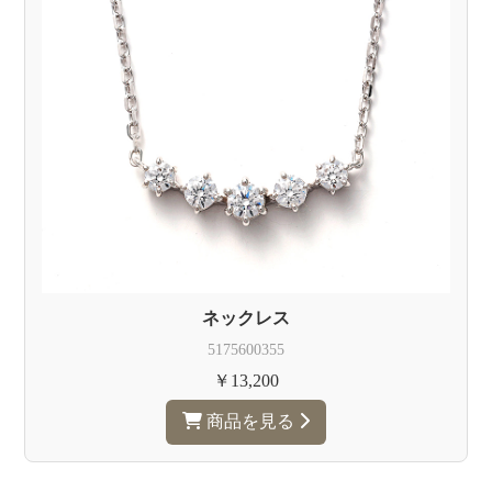
ュ
ー
エ
デ
リ
ー
ネックレス
5175600355
￥13,200
商品を見る