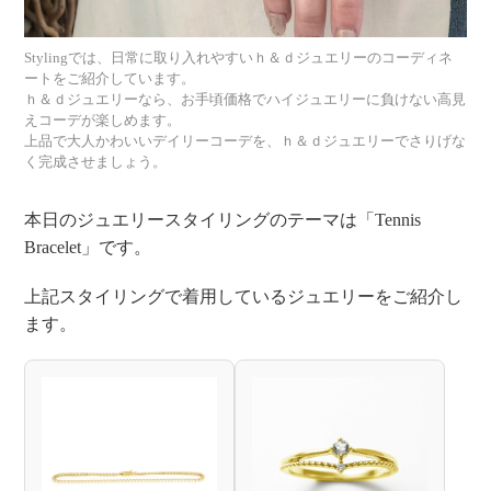
見
Stylingでは、日常に取り入れやすいｈ＆ｄジュエリーのコーディネ
え
ートをご紹介しています。
ｈ＆ｄジュエリーなら、お手頃価格でハイジュエリーに負けない高見
えコーデが楽しめます。
ス
上品で大人かわいいデイリーコーデを、ｈ＆ｄジュエリーでさりげな
く完成させましょう。
タ
本日のジュエリースタイリングのテーマは「Tennis
イ
Bracelet」です。
上記スタイリングで着用しているジュエリーをご紹介し
リ
ます。
ン
着
グ
用
ジ
コ