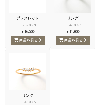
ュ
ー
エ
ブレスレット
リング
デ
リ
5175600399
5164200027
ー
￥16,500
￥11,000
商品を見る
商品を見る
リング
5164200095