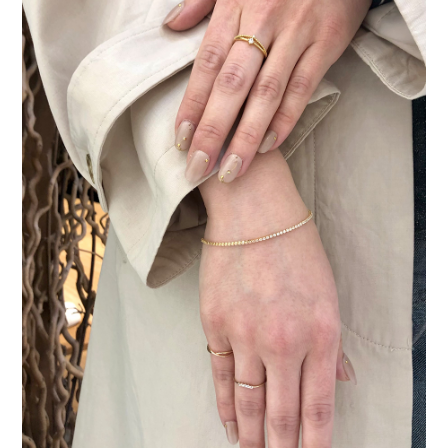
ュ
エ
リ
ー
｜
Tennis
Bracelet
｜
高