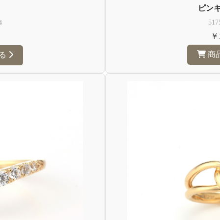
ピン
517
4
￥1
商
る