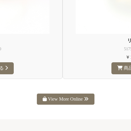
0
517
￥1
る
商
View More Online