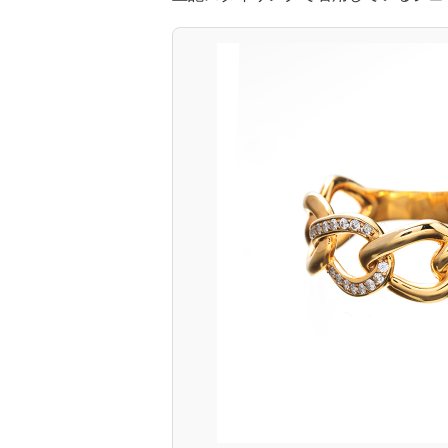
リ
着
ン
用
グ
ジ
ュ
コ
エ
ー
リ
デ
ー