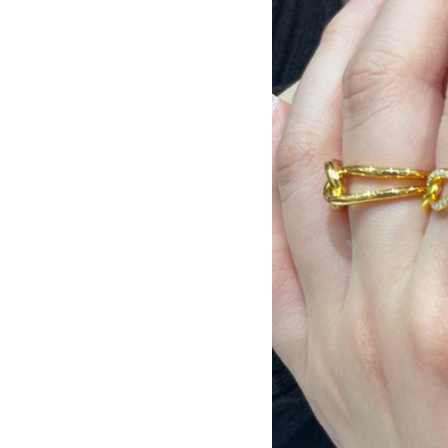
ー
｜
YG-
ring
Coordinate
｜