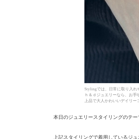
高
見
え
ス
Stylingでは、日常に取
ｈ＆ｄジュエリーなら、お手
タ
上品で大人かわいいデイリー
本日のジュエリースタイリングのテーマは「YG
イ
上記スタイリングで着用しているジュ