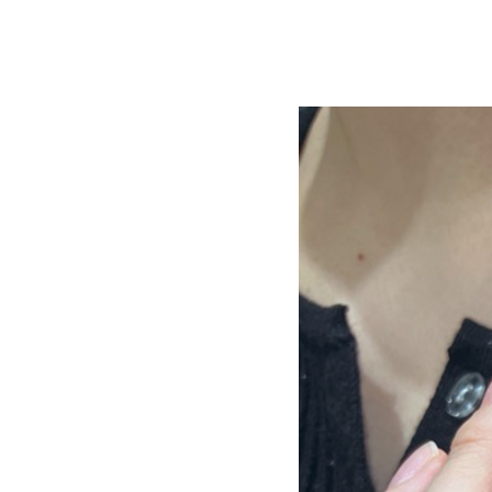
＆
ｄ
ジ
ュ
エ
リ