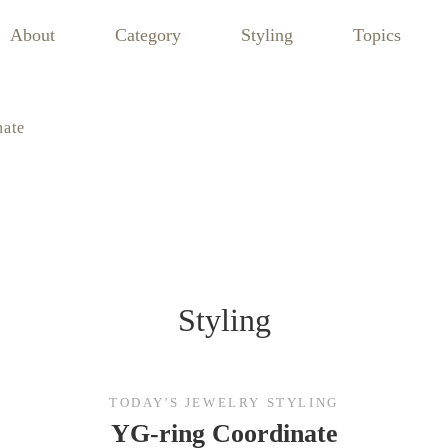
About
Category
Styling
Topics
nate
Styling
TODAY'S JEWELRY STYLING
YG-ring Coordinate