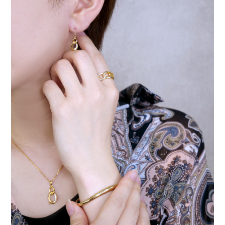
ュ
エ
リ
ー
｜
Gold
Link
｜
高