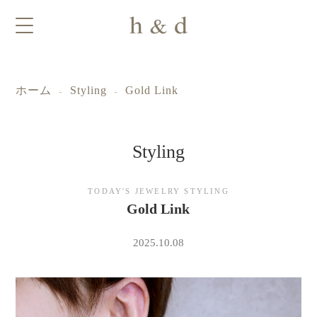
ホーム
Styling
Gold Link
-
-
Styling
ｈ
TODAY'S JEWELRY STYLING
Gold Link
＆
2025.10.08
ｄ
ジ