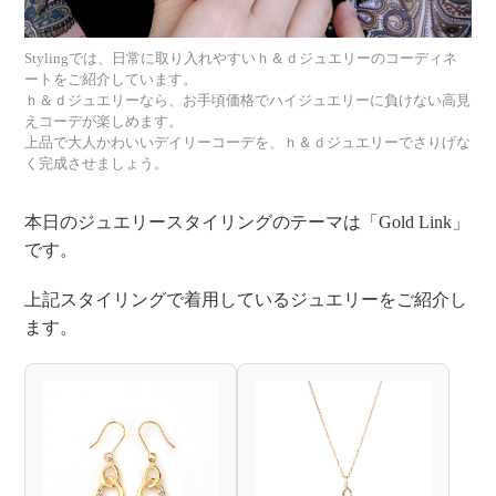
見
Stylingでは、日常に取り入れやすいｈ＆ｄジュエリーのコーディネ
え
ートをご紹介しています。
ｈ＆ｄジュエリーなら、お手頃価格でハイジュエリーに負けない高見
えコーデが楽しめます。
ス
上品で大人かわいいデイリーコーデを、ｈ＆ｄジュエリーでさりげな
く完成させましょう。
タ
本日のジュエリースタイリングのテーマは「Gold Link」
イ
です。
上記スタイリングで着用しているジュエリーをご紹介し
リ
ます。
ン
着
グ
用
ジ
コ