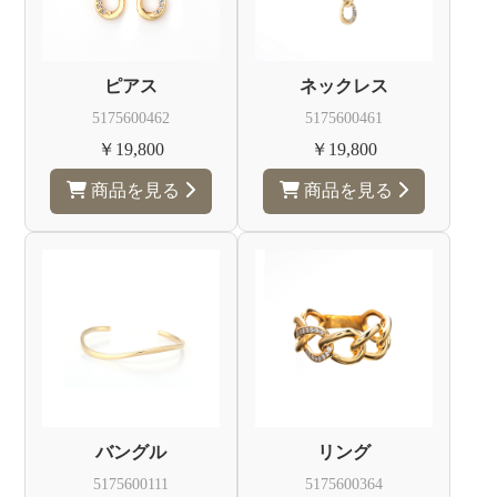
ュ
ー
エ
ピアス
ネックレス
デ
リ
5175600462
5175600461
ー
￥19,800
￥19,800
商品を見る
商品を見る
バングル
リング
5175600111
5175600364