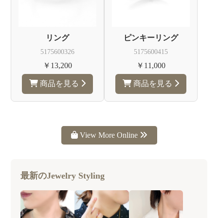
ュ
コ
エ
リング
ピンキーリング
ー
リ
5175600326
5175600415
ー
デ
￥13,200
￥11,000
商品を見る
商品を見る
View More Online
最新のJewelry Styling