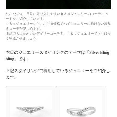
高
Stylingでは、日常に取り入れやすいｈ＆ｄジュエリーのコーディネ
見
ートをご紹介しています。
ｈ＆ｄジュエリーなら、お手頃価格でハイジュエリーに負けない高見
えコーデが楽しめます。
え
上品で大人かわいいデイリーコーデを、ｈ＆ｄジュエリーでさりげな
く完成させましょう。
ス
本日のジュエリースタイリングのテーマは「Silver Bling-
タ
bling」です。
上記スタイリングで着用しているジュエリーをご紹介し
イ
ます。
リ
着
ン
用
ジ
グ