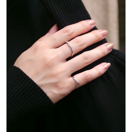
ュ
エ
リ
ー
｜
Silver
Bling-
bling
｜