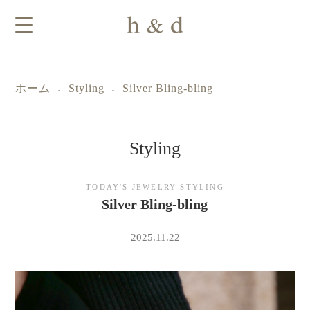
ホーム
Styling
Silver Bling-bling
-
-
Styling
ｈ
TODAY'S JEWELRY STYLING
Silver Bling-bling
＆
2025.11.22
ｄ
ジ