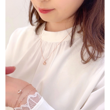
ュ
エ
リ
ー
｜
SAKURA
｜
高
見