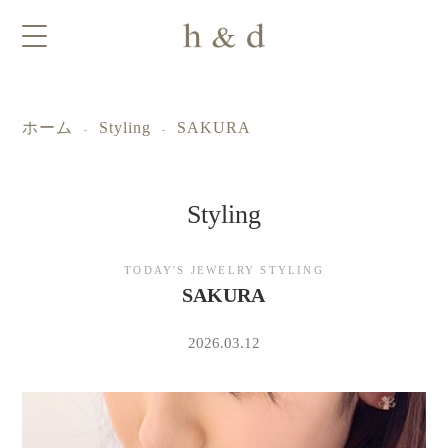
ホーム
Styling
SAKURA
-
-
Styling
ｈ
TODAY'S JEWELRY STYLING
SAKURA
＆
2026.03.12
ｄ
ジ