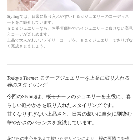
え
Stylingでは、日常に取り入れやすいｈ＆ｄジュエリーのコーディネ
ス
ートをご紹介しています。
ｈ＆ｄジュエリーなら、お手頃価格でハイジュエリーに負けない高見
えコーデが楽しめます。
タ
上品で大人かわいいデイリーコーデを、ｈ＆ｄジュエリーでさりげな
く完成させましょう。
イ
リ
Today's Theme: モチーフジュエリーを上品に取り入れる
春のスタイリング
ン
今回のStylingは、桜モチーフのジュエリーを主役に、春
グ
らしい軽やかさを取り入れたスタイリングです。
甘くなりすぎない上品さと、日常の装いに自然に馴染む
コ
華やかさのバランスを意識しています。
ー
花びらの中心をあえて抜いたデザインにより、桜の可憐さを残